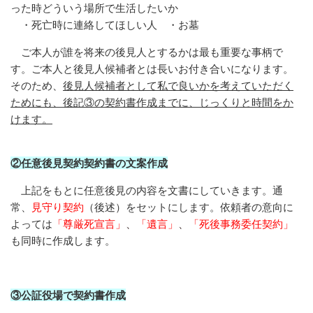
った時どういう
場所で生活したいか
・死亡時に連絡してほしい人 ・お墓
ご本人が誰を将来の後見人とするかは最も重要な事柄で
す。ご本人と後見人候補者とは長いお付き合いになります。
そのため、
後見人候補者として私で良いかを考えていただく
ためにも、後記③の契約書作成までに、じっくりと時間をか
けます。
②任意後見契約契約書の文案作成
上記をもとに任意後見の内容を文書にしていきます。通
常、
見守り契約
（後述）をセットにします。依頼者の意向に
よっては
「尊厳死宣言」
、
「遺言」
、
「死後事務委任契約」
も同時に作成します。
③公証役場で契約書作成