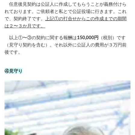
任意後見契約は公証人に作成してもらうことが義務付けら
れております。ご依頼者と私とで公証役場に行きます。これ
で、契約終了です。
上記①の打合せからこの作成までの期間
は２〜３か月です。
以上①〜③の契約に関する報酬は
150,000円
（税別）です
（見守り契約を含む）。それ以外に公証人の費用が３万円前
後です。
④見守り