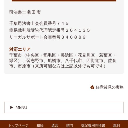
司法書士 眞田 実
千葉司法書士会会員番号７４５
簡易裁判所訴訟代理認定番号２０４１３５
リーガルサポート会員番号３４０８８９
対応エリア
千葉市（中央区・稲毛区・美浜区・花見川区・若葉区・
緑区）、習志野市、船橋市、八千代市、四街道市、佐倉
市、市原市（来所可能な方は上記以外でも可です）
任意後見の実務
MENU
トップページ
相続
遺言
贈与
登記費用見積書
裁判