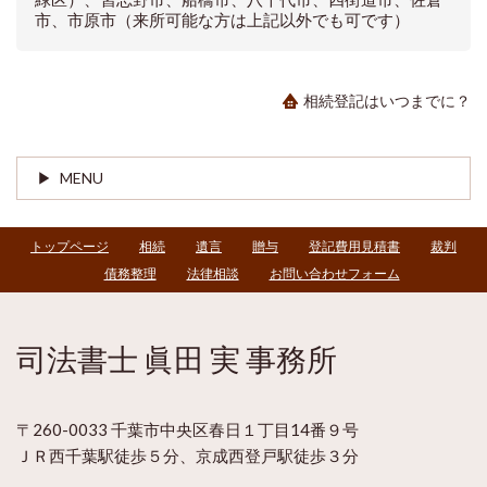
市、市原市（来所可能な方は上記以外でも可です）
相続登記はいつまでに？
MENU
トップページ
相続
遺言
贈与
登記費用見積書
裁判
債務整理
法律相談
お問い合わせフォーム
司法書士 眞田 実 事務所
〒260-0033 千葉市中央区春日１丁目14番９号
ＪＲ西千葉駅徒歩５分、京成西登戸駅徒歩３分