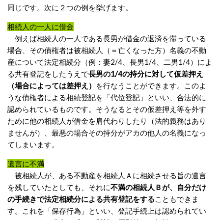
同じです。次に２つの例を挙げます。
相続人
の一人に借金
例えば相続人の一人である長男が借金の返済を滞っている
場合、その債権者は被相続人（＝亡くなった方）名義の不動
産について法定相続分（例：妻2/4、長男1/4、二男1/4）によ
る共有登記をしたうえで
長男の1/4の持分に対して仮差押え
（場合によっては差押え）
を行なうことができます。このよ
うな債権者による相続登記を「代位登記」といい、合法的に
認められているもので
す。そうなるとその仮差押え等を外
す
ために他の相続人が借金を肩代わりしたり（法的義務はあり
ませんが）、最悪の場合その持分がアカの他人の名義になっ
てしまいます。
遺言に不満
被相続人が、ある不動産を相続人Ａに相続させる旨の遺言
を残していたとしても、それに
不満の相続人Ｂが、自分だけ
の手続きで法定相続分による共有登記をする
こともできま
す。これを「保存行為」といい、登記手続上は認められてい