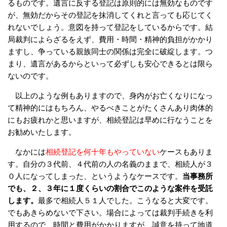
るものです。遺言に反する登記は原則的には無効なものです
が、無効だからその登記を抹消してくれと言っても応じてく
れないでしょう。意図を持
って登記をしているからです
。
結
局裁判によらざるをえず、
費用・時間・精神的負担がかかり
ますし
、
争っている親族同士の関係は完全に破綻します。つ
まり、遺言があるからといって必ずしも安
心で
きるとは
限ら
ないのです
。
以上のような例もありますので、身内がお亡くなりになっ
て精神的にはもちろん、やるべきことがたくさんあり肉体的
にもお疲れかと思いますが、相続登記は早めに行なうことを
お勧めいたします
。
なかには
相続登記を何十年もやっていない
ケースもありま
す。自分の３代前、４代前の人の名義のままで、相続人が３
０人になってしまった、というようなケースです。
当事務所
でも、２、３年に１度くらいの割合でこのような案件を受託
します。
最多で相続人５１人でした。こうなると大変です。
でもあきらめないで下さい。場合によっては裁判手続きを利
用するので、時間と費用がかかりますが、誠意を持って地道