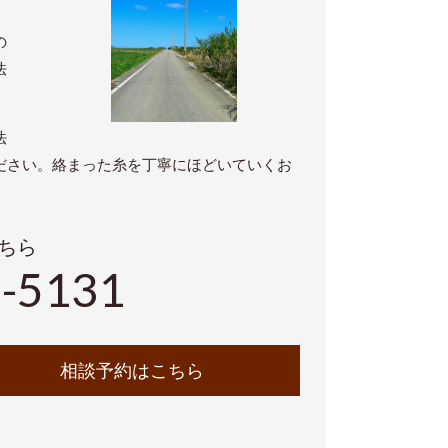
の
法
法
ださい。絡まった糸を丁寧にほどいていくお
ちら
-5131
相談予約はこちら