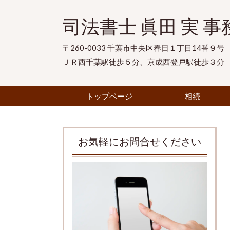
司法書士 眞田 実 事
〒260-0033 千葉市中央区春日１丁目14番９号
ＪＲ西千葉駅徒歩５分、京成西登戸駅徒歩３分
トップページ
相続
お気軽にお問合せください