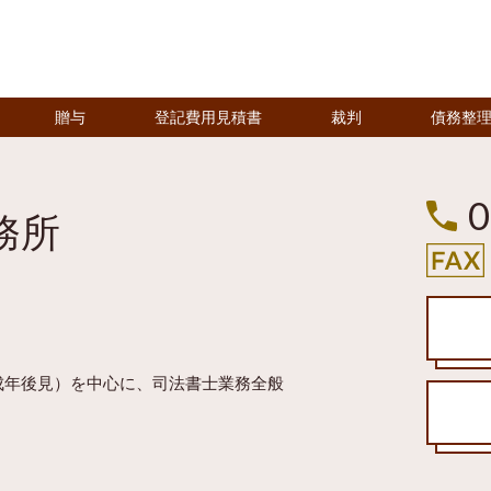
贈与
登記費用見積書
裁判
債務整
0
務所
成年後見）を中心に、司法書士業務全般